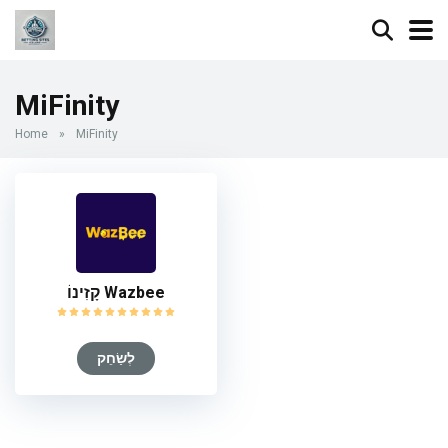
MiFinity
Home
»
MiFinity
קָזִינוֹ Wazbee
לְשַׂחֵק