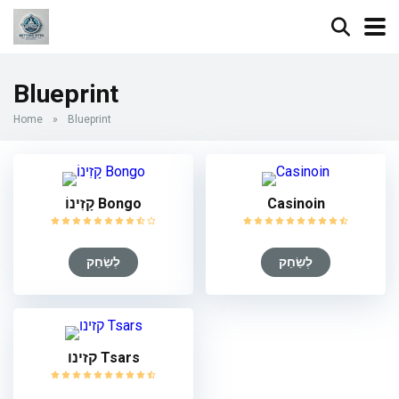
Blueprint
Home
»
Blueprint
קָזִינוֹ Bongo
Casinoin
לְשַׂחֵק
לְשַׂחֵק
קזינו Tsars