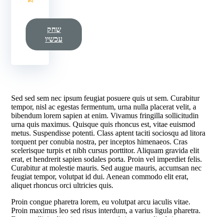
שחק
עכשיו
Sed sed sem nec ipsum feugiat posuere quis ut sem. Curabitur
tempor, nisl ac egestas fermentum, urna nulla placerat velit, a
bibendum lorem sapien at enim. Vivamus fringilla sollicitudin
urna quis maximus. Quisque quis rhoncus est, vitae euismod
metus. Suspendisse potenti. Class aptent taciti sociosqu ad litora
torquent per conubia nostra, per inceptos himenaeos. Cras
scelerisque turpis et nibh cursus porttitor. Aliquam gravida elit
erat, et hendrerit sapien sodales porta. Proin vel imperdiet felis.
Curabitur at molestie mauris. Sed augue mauris, accumsan nec
feugiat tempor, volutpat id dui. Aenean commodo elit erat,
aliquet rhoncus orci ultricies quis.
Proin congue pharetra lorem, eu volutpat arcu iaculis vitae.
Proin maximus leo sed risus interdum, a varius ligula pharetra.