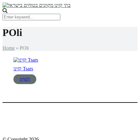
POli
Home
»
POli
קזינו Tsars
לְשַׂחֵק
© Copyright 2026