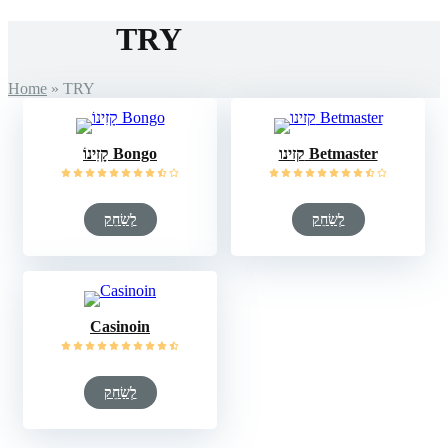
TRY
Home
»
TRY
קזינו Betmaster
קָזִינוֹ Bongo
לְשַׂחֵק
לְשַׂחֵק
Casinoin
לְשַׂחֵק